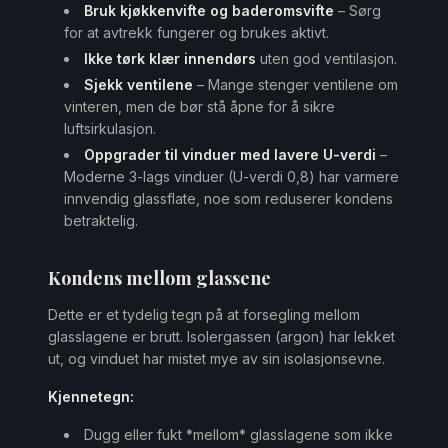
Bruk kjøkkenvifte og baderomsvifte
– Sørg
for at avtrekk fungerer og brukes aktivt.
Ikke tørk klær innendørs
uten god ventilasjon.
Sjekk ventilene
– Mange stenger ventilene om
vinteren, men de bør stå åpne for å sikre
luftsirkulasjon.
Oppgrader til vinduer med lavere U-verdi
–
Moderne 3-lags vinduer (U-verdi 0,8) har varmere
innvendig glassflate, noe som reduserer kondens
betraktelig.
Kondens mellom glassene
Dette er et tydelig tegn på at forsegling mellom
glasslagene er brutt. Isolergassen (argon) har lekket
ut, og vinduet har mistet mye av sin isolasjonsevne.
Kjennetegn:
Dugg eller fukt *mellom* glasslagene som ikke